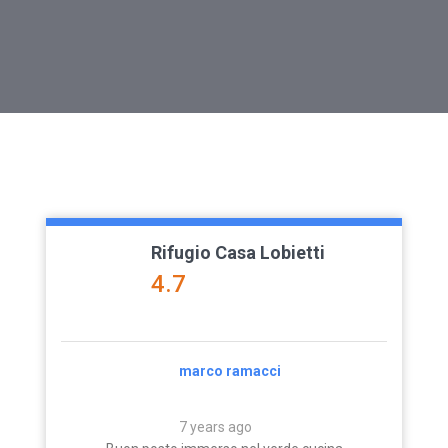
Rifugio Casa Lobietti
4.7
ruong
marco ramacci
7 years ago