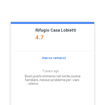
Rifugio Casa Lobietti
4.7
ruong
marco ramacci
7 years ago
at Varallo
Buon posto immerso nel verde,cucina
ollia as we
familiare, nessun problema per i cani
A contatto c
 the cabin.
.....ottimo
 a small foot
r. It is in a
untain and
nights there
s were